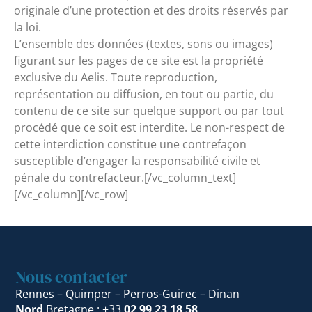
originale d’une protection et des droits réservés par
la loi.
L’ensemble des données (textes, sons ou images)
figurant sur les pages de ce site est la propriété
exclusive du Aelis. Toute reproduction,
représentation ou diffusion, en tout ou partie, du
contenu de ce site sur quelque support ou par tout
procédé que ce soit est interdite. Le non-respect de
cette interdiction constitue une contrefaçon
susceptible d’engager la responsabilité civile et
pénale du contrefacteur.[/vc_column_text]
[/vc_column][/vc_row]
Nous contacter
Rennes – Quimper – Perros-Guirec – Dinan
Nord
Bretagne : +33
02 99 23 18 58